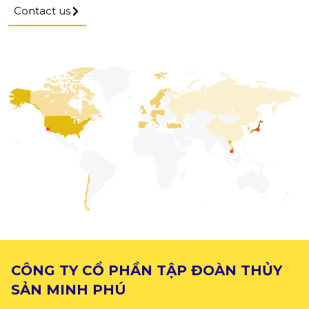
Contact us
CÔNG TY CỔ PHẦN TẬP ĐOÀN THỦY
SẢN MINH PHÚ