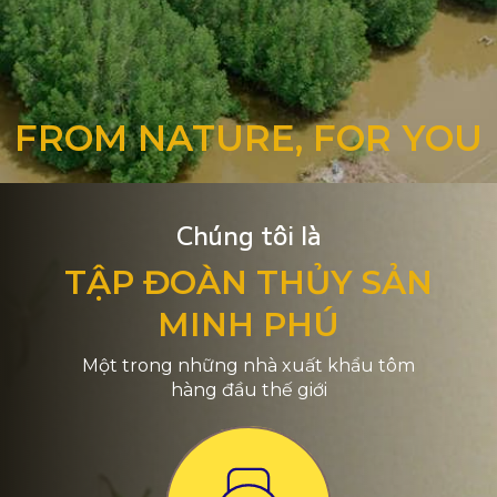
FROM NATURE, FOR YOU
Chúng tôi là
TẬP ĐOÀN THỦY SẢN
MINH PHÚ
Một trong những nhà xuất khẩu tôm
hàng đầu thế giới