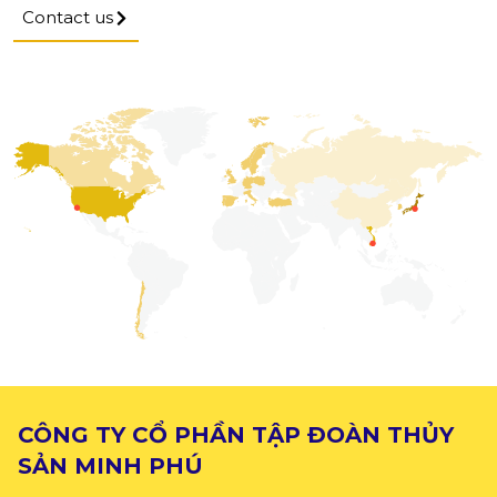
Contact us
CÔNG TY CỔ PHẦN TẬP ĐOÀN THỦY
SẢN MINH PHÚ