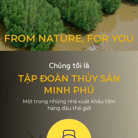
FROM NATURE, FOR YOU
Chúng tôi là
TẬP ĐOÀN THỦY SẢN
MINH PHÚ
Một trong những nhà xuất khẩu tôm
hàng đầu thế giới