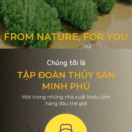
FROM NATURE, FOR YOU
Chúng tôi là
TẬP ĐOÀN THỦY SẢN
MINH PHÚ
Một trong những nhà xuất khẩu tôm
hàng đầu thế giới