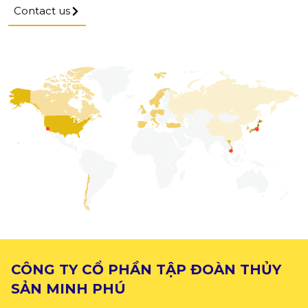
Contact us
CÔNG TY CỔ PHẦN TẬP ĐOÀN THỦY
SẢN MINH PHÚ