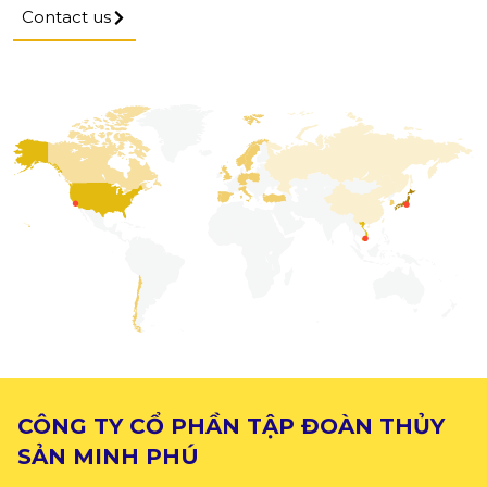
Contact us
CÔNG TY CỔ PHẦN TẬP ĐOÀN THỦY
SẢN MINH PHÚ