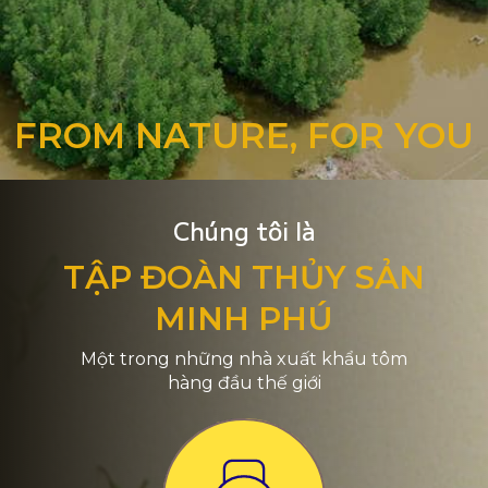
FROM NATURE, FOR YOU
Chúng tôi là
TẬP ĐOÀN THỦY SẢN
MINH PHÚ
Một trong những nhà xuất khẩu tôm
hàng đầu thế giới