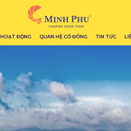
HOẠT ĐỘNG
QUAN HỆ CỔ ĐÔNG
TIN TỨC
LI