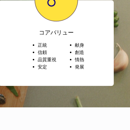
コアバリュー
正統
献身
信頼
創造
品質重視
情熱
安定
発展