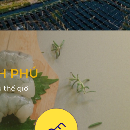
H PHÚ
 thế giới