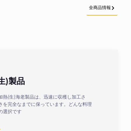
全商品情報
生)製品
加熱(ボイ
加熱(生)海老製品は、迅速に収穫し加工さ
最適化された加熱
さを完全なまでに保っています。どんな料理
まの美味しいボイ
の選択です
続きを見る