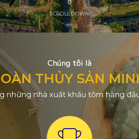
SCROLL DOWN
Chúng tôi là
ĐOÀN THỦY SẢN MIN
g những nhà xuất khẩu tôm hàng đầu