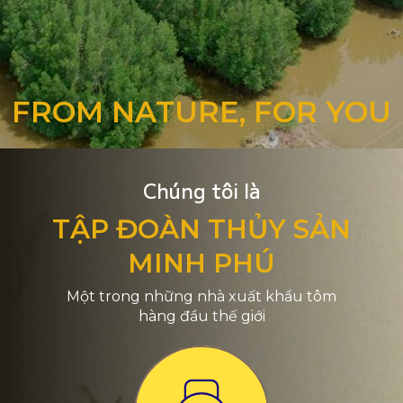
FROM NATURE, FOR YOU
Chúng tôi là
TẬP ĐOÀN THỦY SẢN
MINH PHÚ
Một trong những nhà xuất khẩu tôm
hàng đầu thế giới