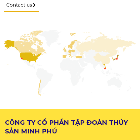
Contact us
CÔNG TY CỔ PHẦN TẬP ĐOÀN THỦY
SẢN MINH PHÚ