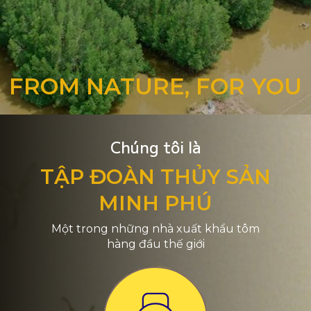
FROM NATURE, FOR YOU
Chúng tôi là
TẬP ĐOÀN THỦY SẢN
MINH PHÚ
Một trong những nhà xuất khẩu tôm
hàng đầu thế giới