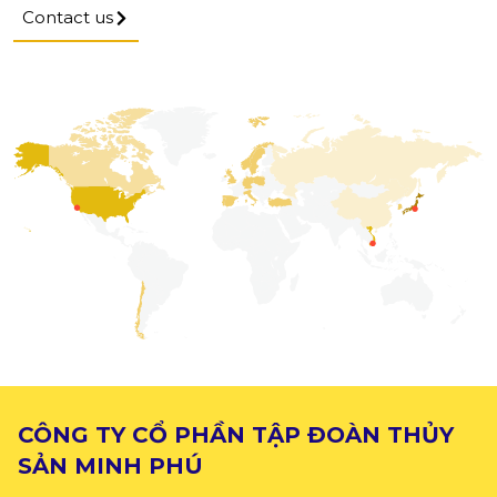
Contact us
CÔNG TY CỔ PHẦN TẬP ĐOÀN THỦY
SẢN MINH PHÚ