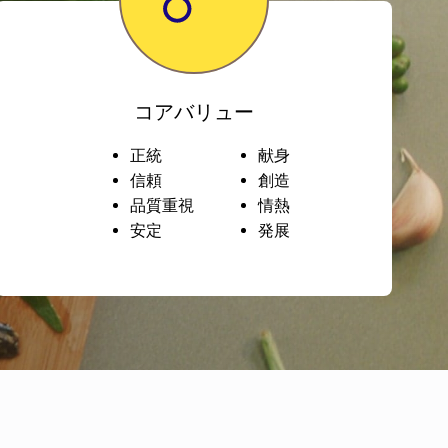
コアバリュー
正統
献身
信頼
創造
品質重視
情熱
安定
発展