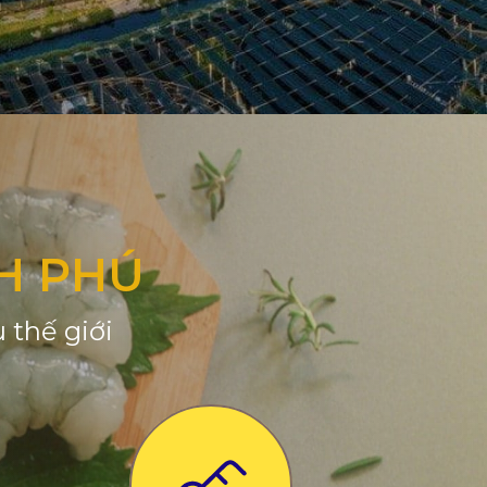
H PHÚ
 thế giới