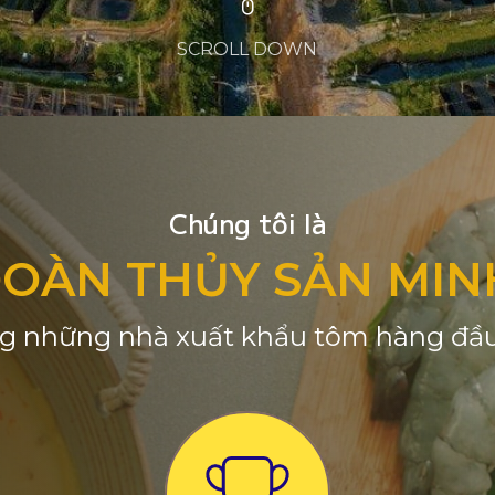
SCROLL DOWN
Chúng tôi là
ĐOÀN THỦY SẢN MIN
g những nhà xuất khẩu tôm hàng đầu