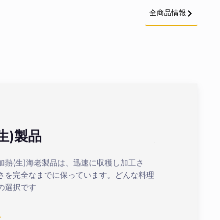
全商品情報
生)製品
加熱(ボイ
加熱(生)海老製品は、迅速に収穫し加工さ
最適化された加熱
さを完全なまでに保っています。どんな料理
まの美味しいボイ
の選択です
続きを見る