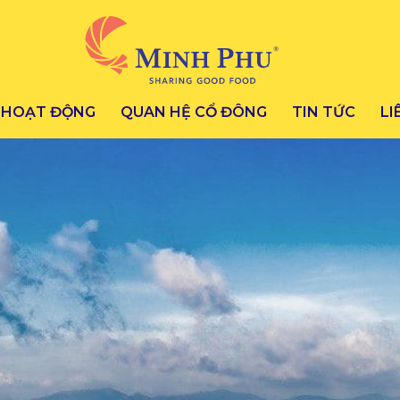
HOẠT ĐỘNG
QUAN HỆ CỔ ĐÔNG
TIN TỨC
LI