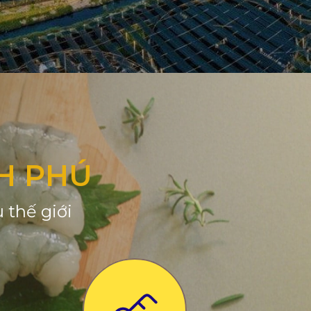
H PHÚ
 thế giới