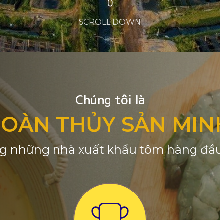
SCROLL DOWN
Chúng tôi là
ĐOÀN THỦY SẢN MIN
g những nhà xuất khẩu tôm hàng đầu