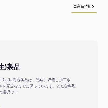
全商品情報
生)製品
加熱(ボイ
加熱(生)海老製品は、迅速に収穫し加工さ
最適化された加熱
さを完全なまでに保っています。どんな料理
まの美味しいボイ
の選択です
続きを見る