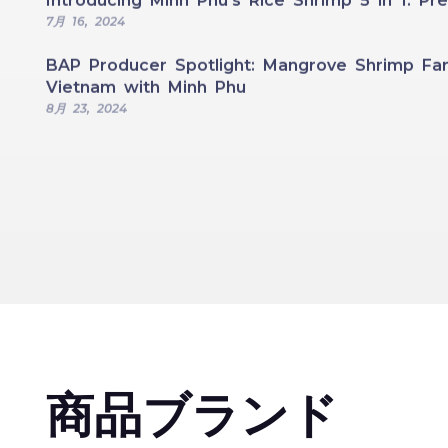
Introducing Minh Phu’s Rice Shrimp 5 in 1: 
7月 16, 2024
BAP Producer Spotlight: Mangrove Shrimp Far
Vietnam with Minh Phu
8月 23, 2024
商品ブランド