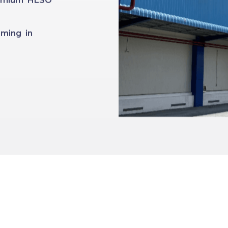
Premium HLSO
ming in