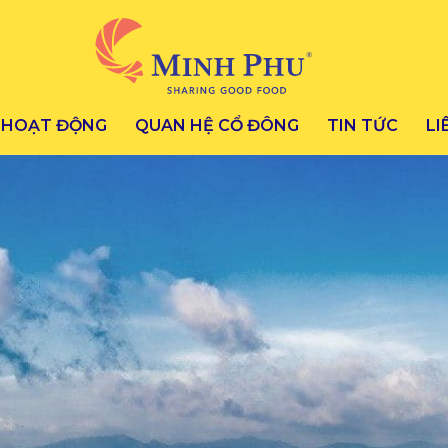
HOẠT ĐỘNG
QUAN HỆ CỔ ĐÔNG
TIN TỨC
LI