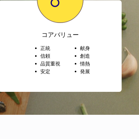
コアバリュー
正統
献身
信頼
創造
品質重視
情熱
安定
発展