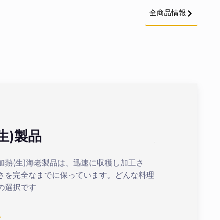
全商品情報
生)製品
加熱(ボイ
加熱(生)海老製品は、迅速に収穫し加工さ
最適化された加熱
さを完全なまでに保っています。どんな料理
まの美味しいボイ
の選択です
続きを見る