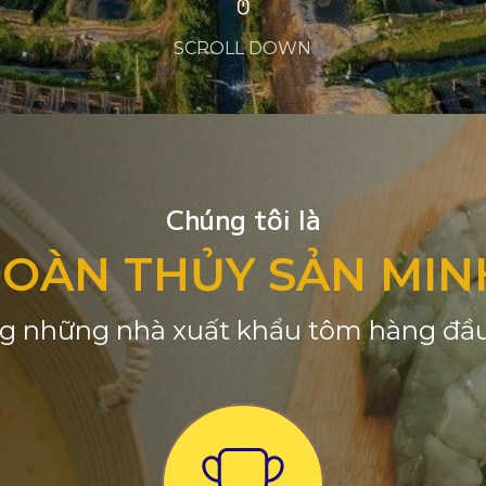
SCROLL DOWN
Chúng tôi là
ĐOÀN THỦY SẢN MIN
g những nhà xuất khẩu tôm hàng đầu