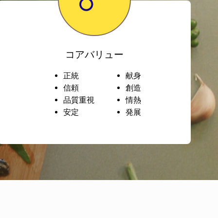
コアバリュー
正統
献身
信頼
創造
品質重視
情熱
安定
発展