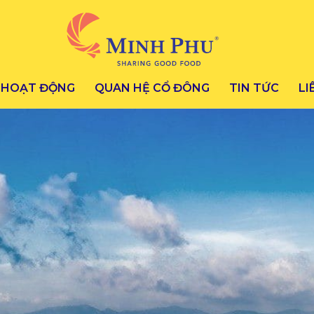
HOẠT ĐỘNG
QUAN HỆ CỔ ĐÔNG
TIN TỨC
LI