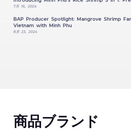
Introducing Minh Phu’s Rice Shrimp 5 in 1: 
7月 16, 2024
BAP Producer Spotlight: Mangrove Shrimp Far
Vietnam with Minh Phu
8月 23, 2024
商品ブランド