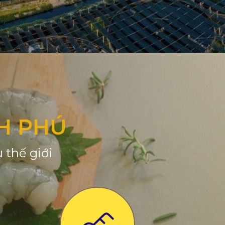
H PHÚ
 thế giới