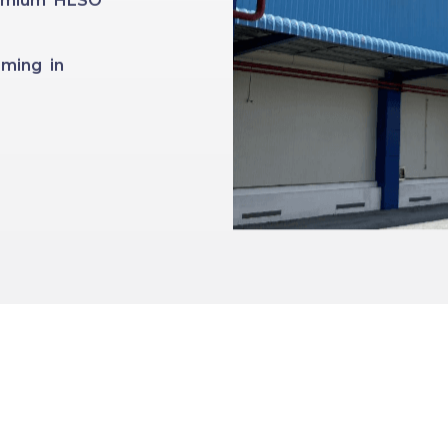
Premium HLSO
ming in