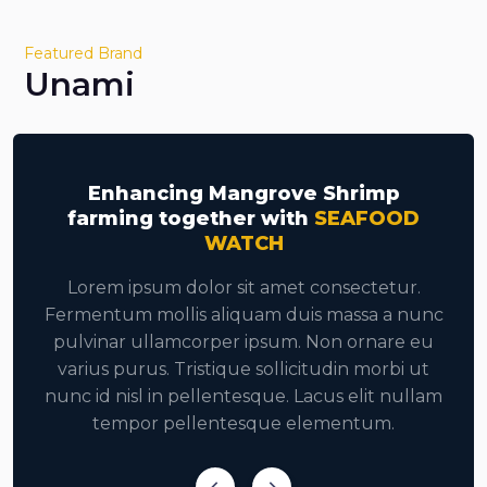
Featured Brand
Unami
Enhancing Mangrove Shrimp
OD
farming together with
SEAFOOD
f
WATCH
ur.
Lorem ipsum dolor sit amet consectetur.
Lo
 nunc
Fermentum mollis aliquam duis massa a nunc
Ferm
e eu
pulvinar ullamcorper ipsum. Non ornare eu
pul
i ut
varius purus. Tristique sollicitudin morbi ut
var
nullam
nunc id nisl in pellentesque. Lacus elit nullam
nunc 
tempor pellentesque elementum.