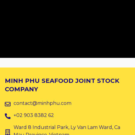
MINH PHU SEAFOOD JOINT STOCK
COMPANY
contact@minhphu.com
+02 903 8382 62
Ward 8 Industrial Park, Ly Van Lam Ward, Ca
Mau Province, Vietnam