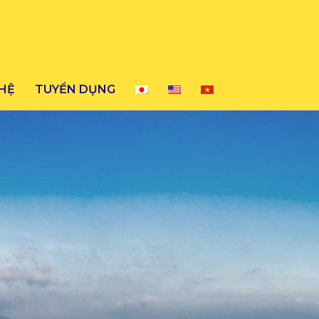
 HỆ
TUYỂN DỤNG