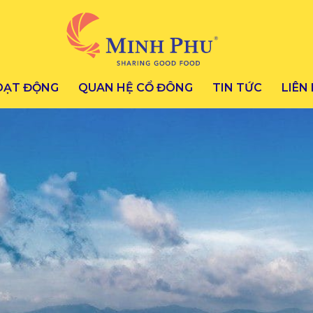
OẠT ĐỘNG
QUAN HỆ CỔ ĐÔNG
TIN TỨC
LIÊN