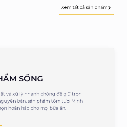
Xem tất cả sản phẩm
HẨM SỐNG
SẢN PH
t và xử lý nhanh chóng để giữ trọn
Mang đến sự tiện 
 nguyên bản, sản phẩm tôm tươi Minh
cần vài phút là
họn hoàn hảo cho mọi bữa ăn.
ngon, giữ nguyên
dưỡng.
Xem thêm