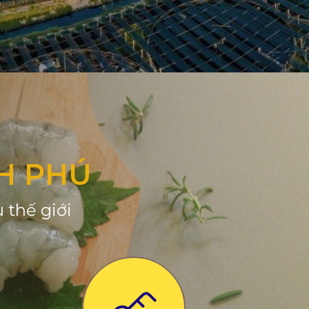
H PHÚ
 thế giới