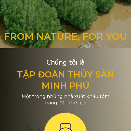
FROM NATURE, FOR YOU
Chúng tôi là
TẬP ĐOÀN THỦY SẢN
MINH PHÚ
Một trong những nhà xuất khẩu tôm
hàng đầu thế giới