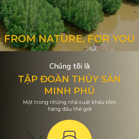
FROM NATURE, FOR YOU
Chúng tôi là
TẬP ĐOÀN THỦY SẢN
MINH PHÚ
Một trong những nhà xuất khẩu tôm
hàng đầu thế giới