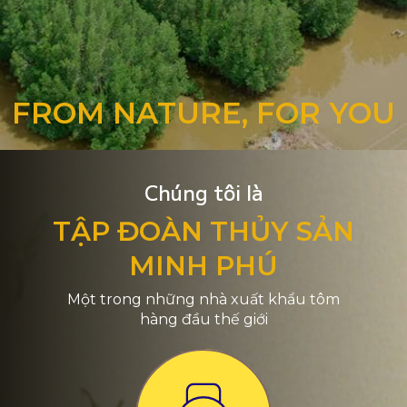
FROM NATURE, FOR YOU
Chúng tôi là
TẬP ĐOÀN THỦY SẢN
MINH PHÚ
Một trong những nhà xuất khẩu tôm
hàng đầu thế giới