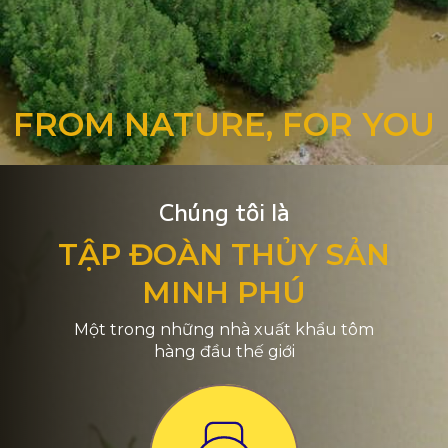
FROM NATURE, FOR YOU
Chúng tôi là
TẬP ĐOÀN THỦY SẢN
MINH PHÚ
Một trong những nhà xuất khẩu tôm
hàng đầu thế giới