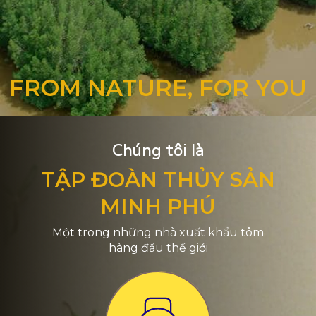
FROM NATURE, FOR YOU
Chúng tôi là
TẬP ĐOÀN THỦY SẢN
MINH PHÚ
Một trong những nhà xuất khẩu tôm
hàng đầu thế giới