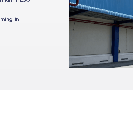
Premium HLSO
ming in