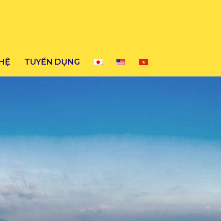
 HỆ
TUYỂN DỤNG