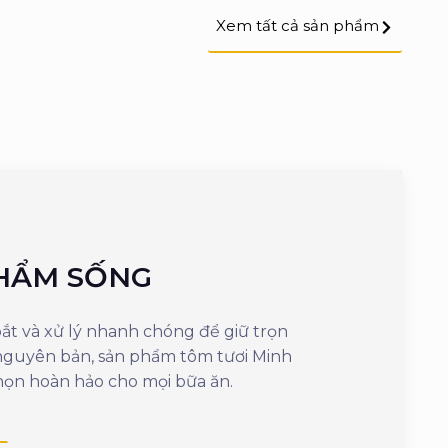
Xem tất cả sản phẩm
HẨM SỐNG
SẢN PH
t và xử lý nhanh chóng để giữ trọn
Mang đến sự tiện 
 nguyên bản, sản phẩm tôm tươi Minh
cần vài phút là
họn hoàn hảo cho mọi bữa ăn.
ngon, giữ nguyên
dưỡng.
Xem thêm