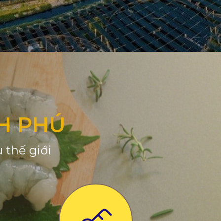
H PHÚ
 thế giới