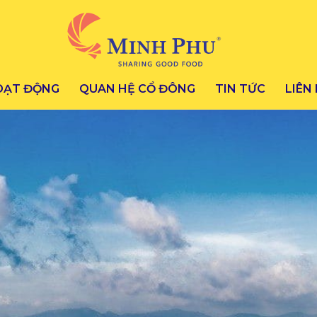
OẠT ĐỘNG
QUAN HỆ CỔ ĐÔNG
TIN TỨC
LIÊN