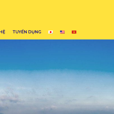
 HỆ
TUYỂN DỤNG