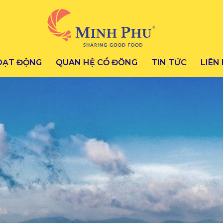
OẠT ĐỘNG
QUAN HỆ CỔ ĐÔNG
TIN TỨC
LIÊN