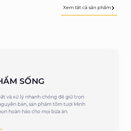
Xem tất cả sản phẩm
HẨM SỐNG
SẢN PH
t và xử lý nhanh chóng để giữ trọn
Mang đến sự tiện 
 nguyên bản, sản phẩm tôm tươi Minh
cần vài phút là
họn hoàn hảo cho mọi bữa ăn.
ngon, giữ nguyên
dưỡng.
Xem thêm