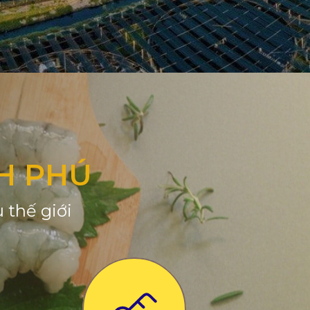
H PHÚ
 thế giới