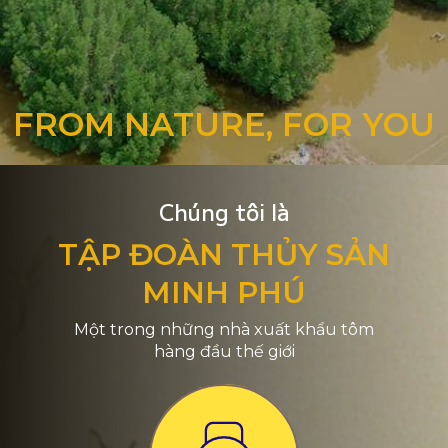
FROM NATURE, FOR YOU
Chúng tôi là
TẬP ĐOÀN THỦY SẢN
MINH PHÚ
Một trong những nhà xuất khẩu tôm
hàng đầu thế giới