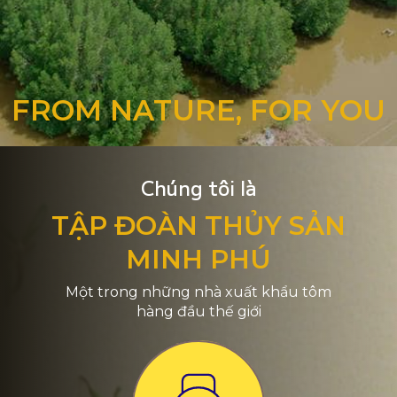
FROM NATURE, FOR YOU
Chúng tôi là
TẬP ĐOÀN THỦY SẢN
MINH PHÚ
Một trong những nhà xuất khẩu tôm
hàng đầu thế giới