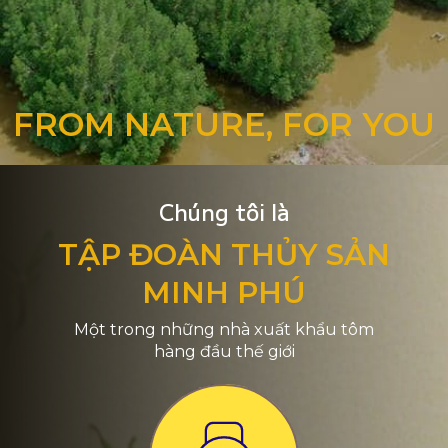
FROM NATURE, FOR YOU
Chúng tôi là
TẬP ĐOÀN THỦY SẢN
MINH PHÚ
Một trong những nhà xuất khẩu tôm
hàng đầu thế giới