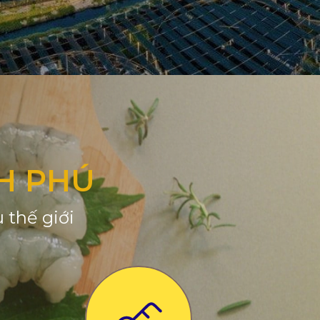
H PHÚ
 thế giới