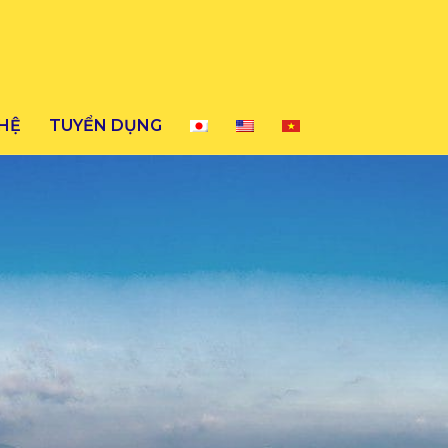
 HỆ
TUYỂN DỤNG