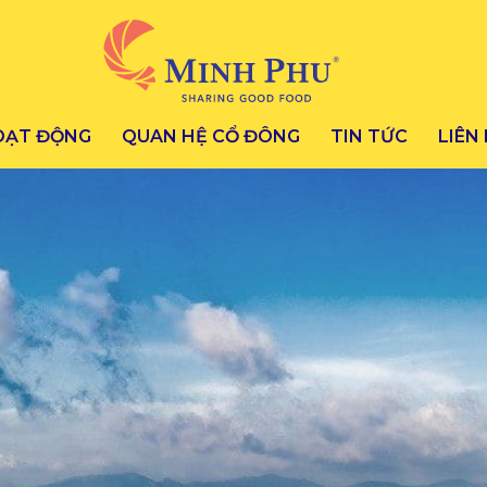
OẠT ĐỘNG
QUAN HỆ CỔ ĐÔNG
TIN TỨC
LIÊN