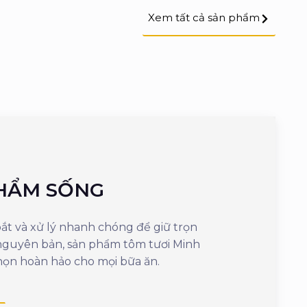
Xem tất cả sản phẩm
HẨM SỐNG
SẢN PH
t và xử lý nhanh chóng để giữ trọn
Mang đến sự tiện 
 nguyên bản, sản phẩm tôm tươi Minh
cần vài phút là
họn hoàn hảo cho mọi bữa ăn.
ngon, giữ nguyên
dưỡng.
Xem thêm