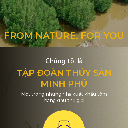
FROM NATURE, FOR YOU
Chúng tôi là
TẬP ĐOÀN THỦY SẢN
MINH PHÚ
Một trong những nhà xuất khẩu tôm
hàng đầu thế giới