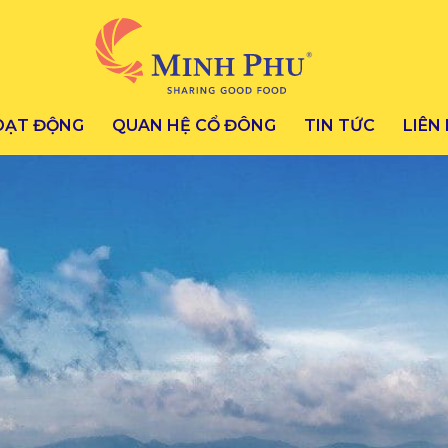
OẠT ĐỘNG
QUAN HỆ CỔ ĐÔNG
TIN TỨC
LIÊN