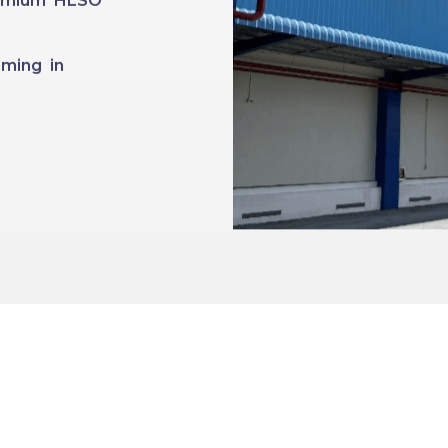
Premium HLSO
ming in