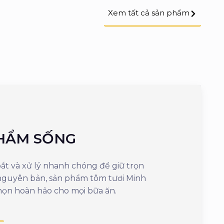
Xem tất cả sản phẩm
HẨM SỐNG
SẢN PH
t và xử lý nhanh chóng để giữ trọn
Mang đến sự tiện 
 nguyên bản, sản phẩm tôm tươi Minh
cần vài phút là
họn hoàn hảo cho mọi bữa ăn.
ngon, giữ nguyên
dưỡng.
Xem thêm