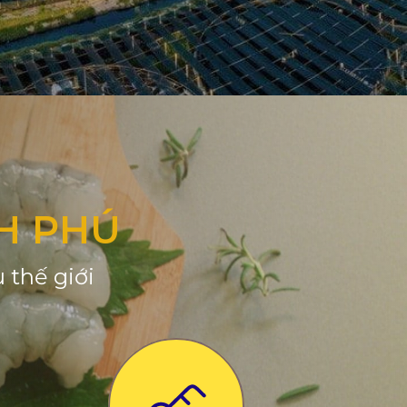
H PHÚ
 thế giới