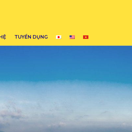
 HỆ
TUYỂN DỤNG