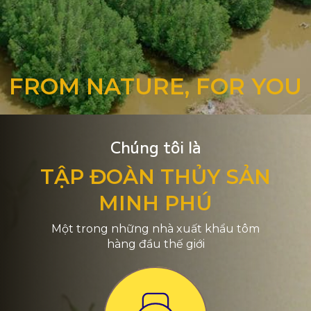
FROM NATURE, FOR YOU
Chúng tôi là
TẬP ĐOÀN THỦY SẢN
MINH PHÚ
Một trong những nhà xuất khẩu tôm
hàng đầu thế giới