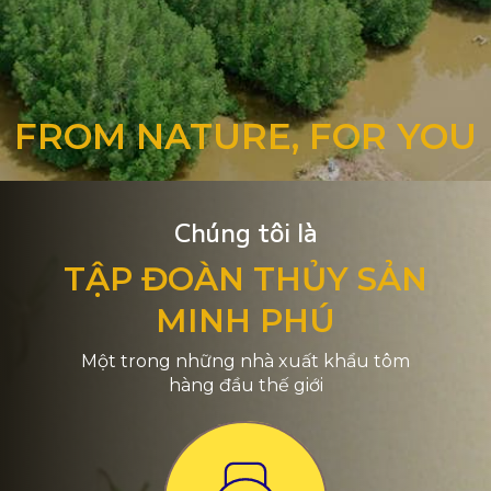
FROM NATURE, FOR YOU
Chúng tôi là
TẬP ĐOÀN THỦY SẢN
MINH PHÚ
Một trong những nhà xuất khẩu tôm
hàng đầu thế giới