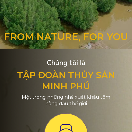
FROM NATURE, FOR YOU
Chúng tôi là
TẬP ĐOÀN THỦY SẢN
MINH PHÚ
Một trong những nhà xuất khẩu tôm
hàng đầu thế giới