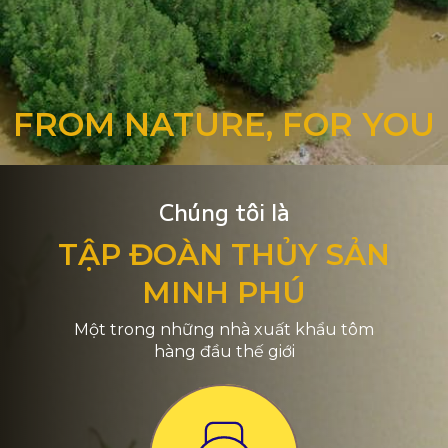
FROM NATURE, FOR YOU
Chúng tôi là
TẬP ĐOÀN THỦY SẢN
MINH PHÚ
Một trong những nhà xuất khẩu tôm
hàng đầu thế giới