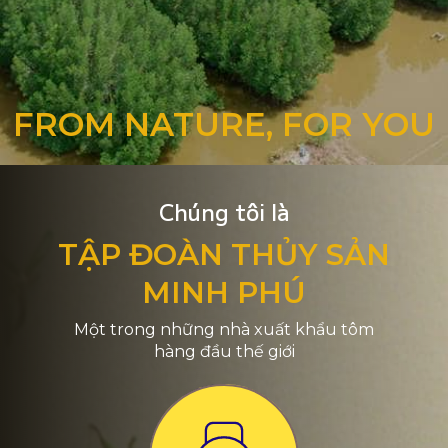
FROM NATURE, FOR YOU
Chúng tôi là
TẬP ĐOÀN THỦY SẢN
MINH PHÚ
Một trong những nhà xuất khẩu tôm
hàng đầu thế giới