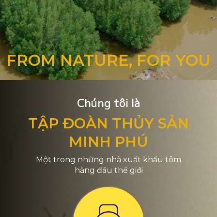
FROM NATURE, FOR YOU
Chúng tôi là
TẬP ĐOÀN THỦY SẢN
MINH PHÚ
Một trong những nhà xuất khẩu tôm
hàng đầu thế giới