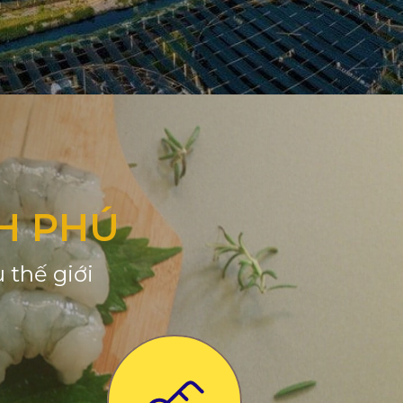
H PHÚ
 thế giới