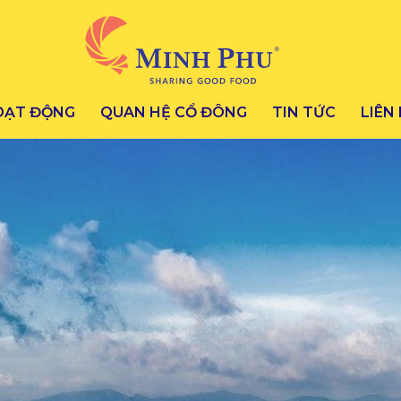
OẠT ĐỘNG
QUAN HỆ CỔ ĐÔNG
TIN TỨC
LIÊN