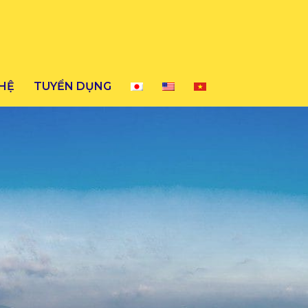
 HỆ
TUYỂN DỤNG