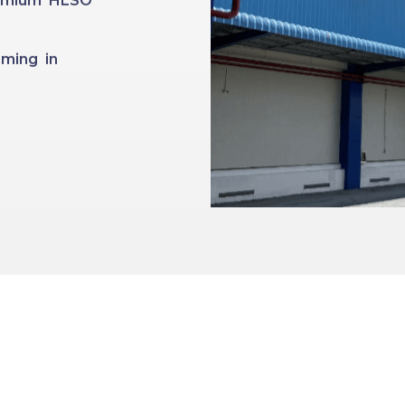
Premium HLSO
ming in