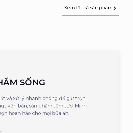
Xem tất cả sản phẩm
HẨM SỐNG
SẢN PH
t và xử lý nhanh chóng để giữ trọn
Mang đến sự tiện 
 nguyên bản, sản phẩm tôm tươi Minh
cần vài phút là
họn hoàn hảo cho mọi bữa ăn.
ngon, giữ nguyên
dưỡng.
Xem thêm