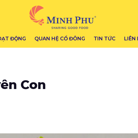
OẠT ĐỘNG
QUAN HỆ CỔ ĐÔNG
TIN TỨC
LIÊN
ên Con