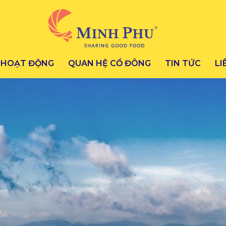
HOẠT ĐỘNG
QUAN HỆ CỔ ĐÔNG
TIN TỨC
LI