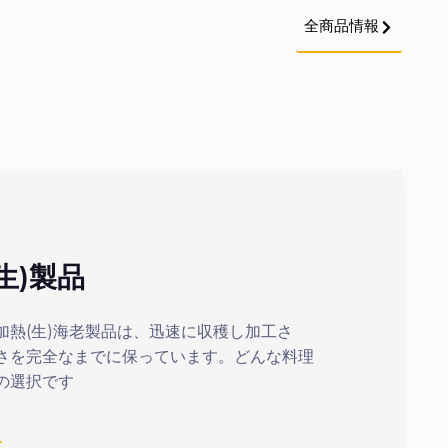
全商品情報
生)製品
加熱(ボイ
加熱(生)海老製品は、迅速に収穫し加工さ
最適化された加熱
さを完全なまでに保っています。どんな料理
まの美味しいボイ
の選択です
続きを見る