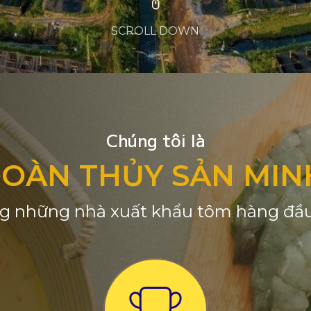
SCROLL DOWN
Chúng tôi là
ĐOÀN THỦY SẢN MIN
g những nhà xuất khẩu tôm hàng đầu