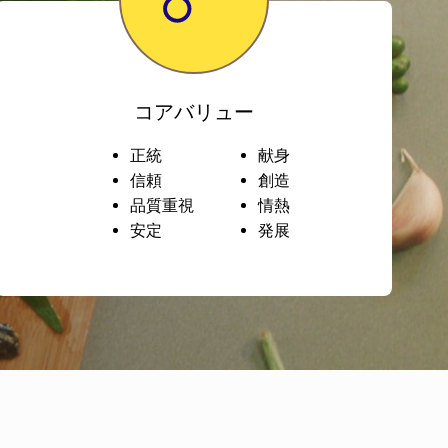
コアバリュー
正統
献身
信頼
創造
品質重視
情熱
安定
発展