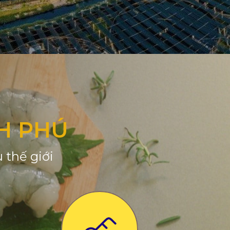
H PHÚ
 thế giới