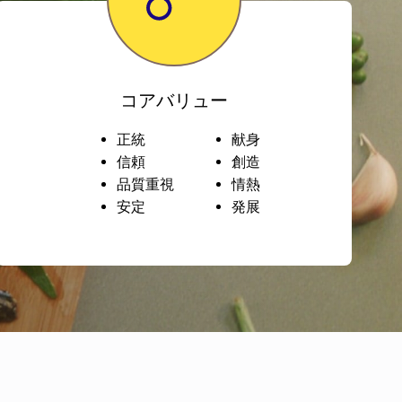
コアバリュー
正統
献身
信頼
創造
品質重視
情熱
安定
発展