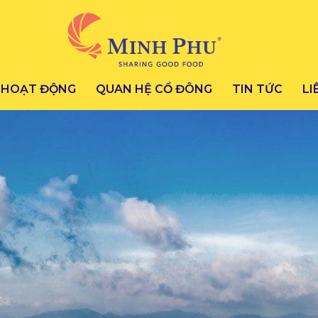
HOẠT ĐỘNG
QUAN HỆ CỔ ĐÔNG
TIN TỨC
LI