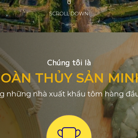
SCROLL DOWN
Chúng tôi là
ĐOÀN THỦY SẢN MIN
g những nhà xuất khẩu tôm hàng đầu