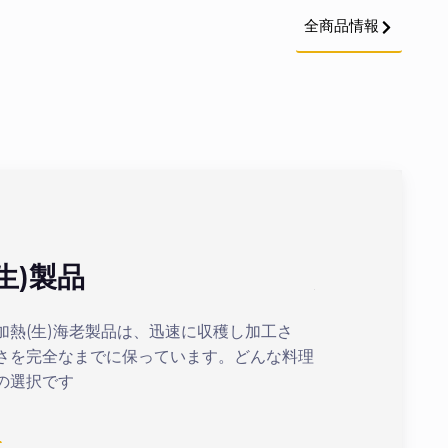
全商品情報
生)製品
加熱(ボイ
加熱(生)海老製品は、迅速に収穫し加工さ
最適化された加熱
さを完全なまでに保っています。どんな料理
まの美味しいボイ
の選択です
続きを見る