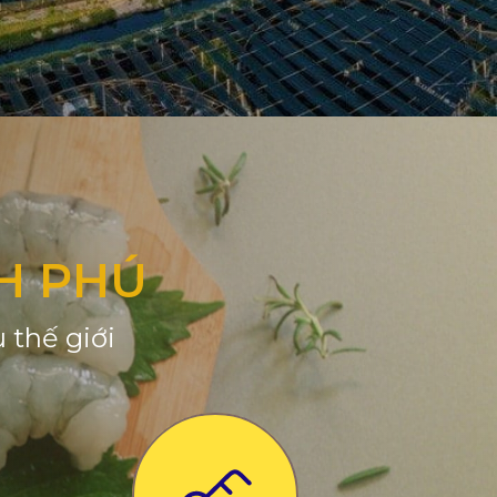
H PHÚ
 thế giới