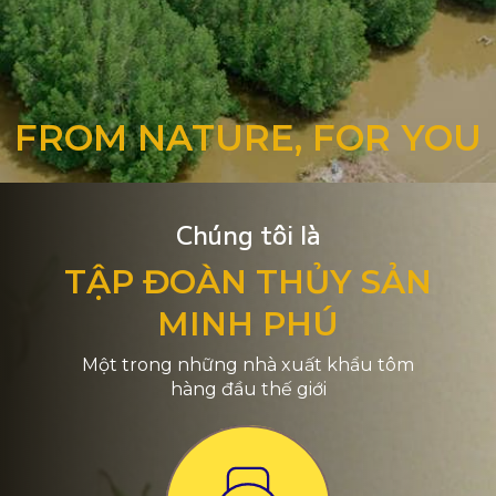
FROM NATURE, FOR YOU
Chúng tôi là
TẬP ĐOÀN THỦY SẢN
MINH PHÚ
Một trong những nhà xuất khẩu tôm
hàng đầu thế giới