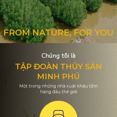
FROM NATURE, FOR YOU
Chúng tôi là
TẬP ĐOÀN THỦY SẢN
MINH PHÚ
Một trong những nhà xuất khẩu tôm
hàng đầu thế giới